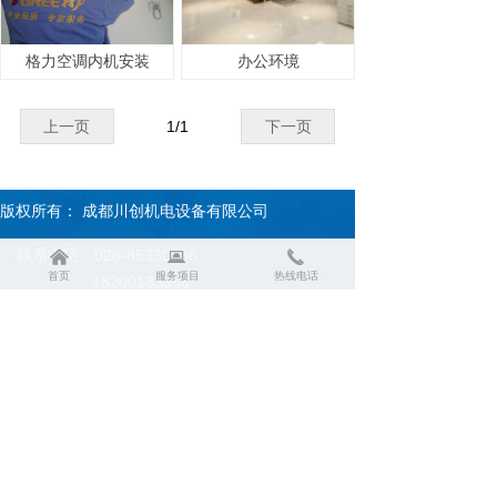
格力空调内机安装
办公环境
上一页
1
/
1
下一页
版权所有：
成都川创机电设备有限公司
联系电话：028-85330538
낀
뀵
끅
首页
服务项目
热线电话
18200133358
微信：19938253802
Q Q：6957255
邮箱：6957255@qq.com
地址：成都市锦江区柳翠路216号2楼