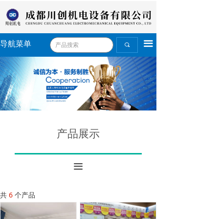
끀
导航菜单
끠
产品展示
끀
共
6
个产品