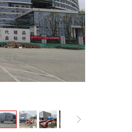
ꁗ
18200133358
ꀥ
QQ客服
微信二维码
ꁇ