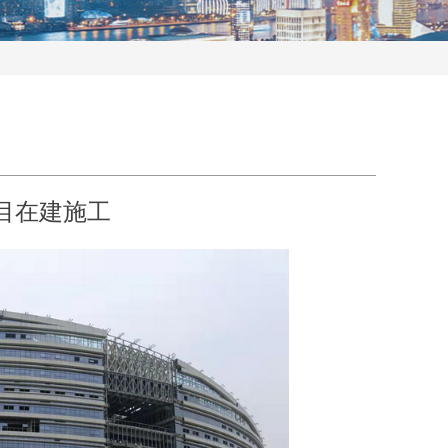
目在建施工
ꁸ
ꂅ
回到顶部