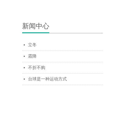
新闻中心
立冬
넷
霜降
넷
不折不购
넷
台球是一种运动方式
넷