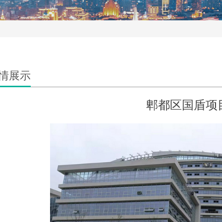
情展示
郫都区国盾项